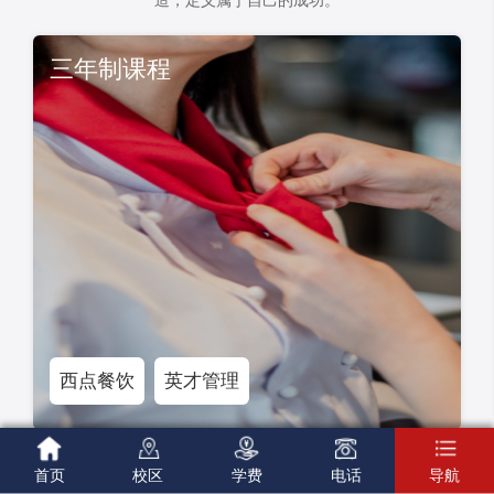
造，定义属于自己的成功。
三年制课程
西点餐饮
英才管理





首页
校区
学费
电话
导航