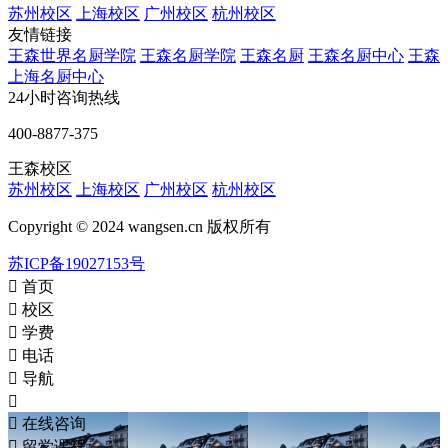
苏州校区
上海校区
广州校区
杭州校区
友情链接
王森世界名厨学院
王森名厨学院
王森名厨
王森名厨中心
王森
上海名厨中心
24小时咨询热线
400-8877-375
王森校区
苏州校区
上海校区
广州校区
杭州校区
Copyright © 2024 wangsen.cn 版权所有
苏ICP备19027153号

首页

校区

学费

电话

导航


在线咨询

留学课程