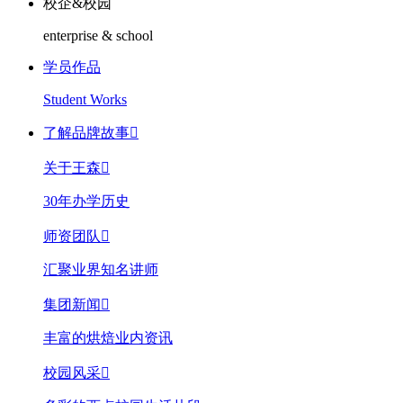
校企&校园
enterprise & school
学员作品
Student Works
了解品牌故事

关于王森

30年办学历史
师资团队

汇聚业界知名讲师
集团新闻

丰富的烘焙业内资讯
校园风采
