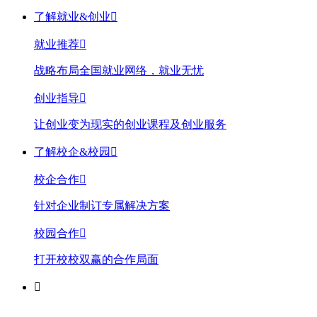
了解就业&创业

就业推荐

战略布局全国就业网络，就业无忧
创业指导

让创业变为现实的创业课程及创业服务
了解校企&校园

校企合作

针对企业制订专属解决方案
校园合作

打开校校双赢的合作局面
