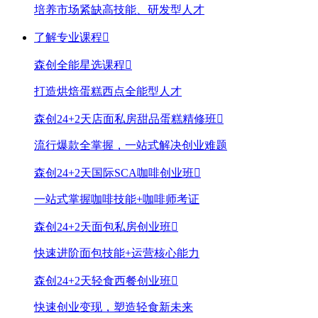
培养市场紧缺高技能、研发型人才
了解专业课程

森创全能星选课程

打造烘焙蛋糕西点全能型人才
森创24+2天店面私房甜品蛋糕精修班

流行爆款全掌握，一站式解决创业难题
森创24+2天国际SCA咖啡创业班

一站式掌握咖啡技能+咖啡师考证
森创24+2天面包私房创业班

快速进阶面包技能+运营核心能力
森创24+2天轻食西餐创业班

快速创业变现，塑造轻食新未来