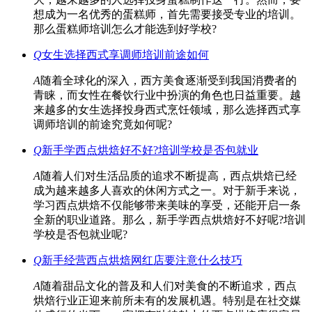
想成为一名优秀的蛋糕师，首先需要接受专业的培训。
那么蛋糕师培训怎么才能选到好学校?
Q
女生选择西式享调师培训前途如何
A
随着全球化的深入，西方美食逐渐受到我国消费者的
青睐，而女性在餐饮行业中扮演的角色也日益重要。越
来越多的女生选择投身西式烹饪领域，那么选择西式享
调师培训的前途究竟如何呢?
Q
新手学西点烘焙好不好?培训学校是否包就业
A
随着人们对生活品质的追求不断提高，西点烘焙已经
成为越来越多人喜欢的休闲方式之一。对于新手来说，
学习西点烘焙不仅能够带来美味的享受，还能开启一条
全新的职业道路。那么，新手学西点烘焙好不好呢?培训
学校是否包就业呢?
Q
新手经营西点烘焙网红店要注意什么技巧
A
随着甜品文化的普及和人们对美食的不断追求，西点
烘焙行业正迎来前所未有的发展机遇。特别是在社交媒