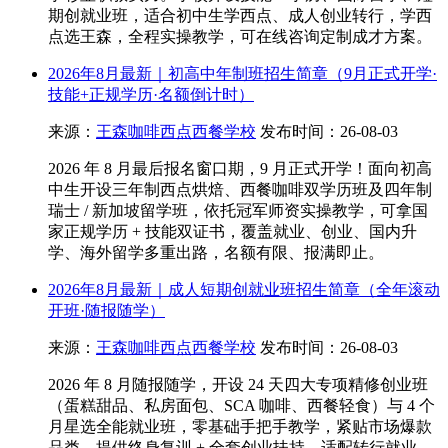
期创就业班，适合初中生学西点、成人创业转行，学西
点选王森，全程实操教学，可在线咨询定制成才方案。
2026年8月最新｜初高中年制班招生简章（9月正式开学·
技能+正规学历·名额倒计时）
来源：
王森咖啡西点西餐学校
发布时间：26-08-03
2026 年 8 月最后报名窗口期，9 月正式开学！面向初高
中生开设三年制西点烘焙、西餐咖啡双学历班及四年制
瑞士 / 新加坡留学班，依托冠军师资实操教学，可拿国
家正规学历 + 技能双证书，覆盖就业、创业、国内升
学、海外留学多重出路，名额有限、报满即止。
2026年8月最新｜成人短期创就业班招生简章（全年滚动
开班·随报随学）
来源：
王森咖啡西点西餐学校
发布时间：26-08-03
2026 年 8 月随报随学，开设 24 天四大专项精修创业班
（蛋糕甜品、私房面包、SCA 咖啡、西餐轻食）与 4 个
月星选全能就业班，零基础手把手教学，紧贴市场爆款
品类，提供终身复训 + 全套创业扶持，适配转行就业、