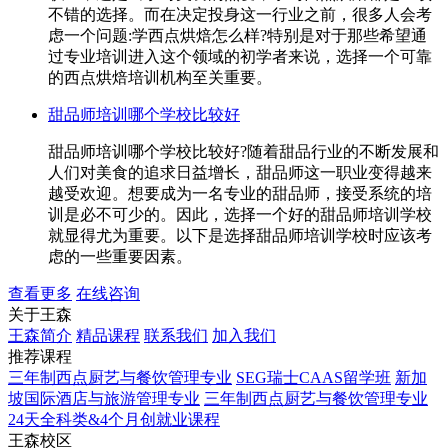
不错的选择。而在决定投身这一行业之前，很多人会考
虑一个问题:学西点烘焙怎么样?特别是对于那些希望通
过专业培训进入这个领域的初学者来说，选择一个可靠
的西点烘焙培训机构至关重要。
甜品师培训哪个学校比较好
甜品师培训哪个学校比较好?随着甜品行业的不断发展和
人们对美食的追求日益增长，甜品师这一职业变得越来
越受欢迎。想要成为一名专业的甜品师，接受系统的培
训是必不可少的。因此，选择一个好的甜品师培训学校
就显得尤为重要。以下是选择甜品师培训学校时应该考
虑的一些重要因素。
查看更多
在线咨询
关于王森
王森简介
精品课程
联系我们
加入我们
推荐课程
三年制西点厨艺与餐饮管理专业
SEG瑞士CAAS留学班
新加
坡国际酒店与旅游管理专业
三年制西点厨艺与餐饮管理专业
24天全科类&4个月创就业课程
王森校区