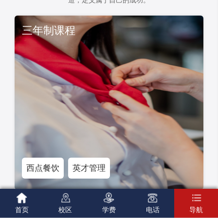
造，定义属于自己的成功。
三年制课程
西点餐饮
英才管理





首页
校区
学费
电话
导航