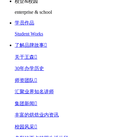
校企&校园
enterprise & school
学员作品
Student Works
了解品牌故事

关于王森

30年办学历史
师资团队

汇聚业界知名讲师
集团新闻

丰富的烘焙业内资讯
校园风采
