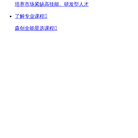
培养市场紧缺高技能、研发型人才
了解专业课程

森创全能星选课程

打造烘焙蛋糕西点全能型人才
森创24+2天店面私房甜品蛋糕精修班

流行爆款全掌握，一站式解决创业难题
森创24+2天国际SCA咖啡创业班

一站式掌握咖啡技能+咖啡师考证
森创24+2天面包私房创业班

快速进阶面包技能+运营核心能力
森创24+2天轻食西餐创业班

快速创业变现，塑造轻食新未来