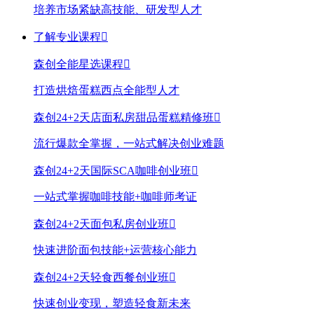
培养市场紧缺高技能、研发型人才
了解专业课程

森创全能星选课程

打造烘焙蛋糕西点全能型人才
森创24+2天店面私房甜品蛋糕精修班

流行爆款全掌握，一站式解决创业难题
森创24+2天国际SCA咖啡创业班

一站式掌握咖啡技能+咖啡师考证
森创24+2天面包私房创业班

快速进阶面包技能+运营核心能力
森创24+2天轻食西餐创业班

快速创业变现，塑造轻食新未来