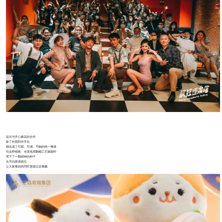
这次与开心麻花的合作
除了外观和伴手礼
都达成了可观、可感、可触的统一整体
当这样细致、全面地用翻糖工艺赋能时
埋下了一颗精神的种子
头号玩家请就位
让大家看剧的同时更能过足嘴瘾