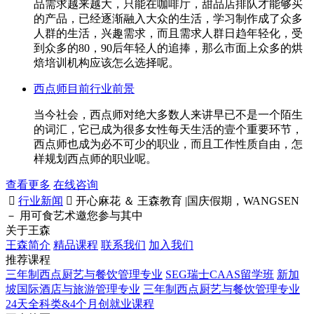
品需求越来越大，只能在咖啡厅，甜品店排队才能够买
的产品，已经逐渐融入大众的生活，学习制作成了众多
人群的生活，兴趣需求，而且需求人群日趋年轻化，受
到众多的80，90后年轻人的追捧，那么市面上众多的烘
焙培训机构应该怎么选择呢。
西点师目前行业前景
当今社会，西点师对绝大多数人来讲早已不是一个陌生
的词汇，它已成为很多女性每天生活的壹个重要环节，
西点师也成为必不可少的职业，而且工作性质自由，怎
样规划西点师的职业呢。
查看更多
在线咨询

行业新闻

开心麻花 ＆ 王森教育 |国庆假期，WANGSEN
－ 用可食艺术邀您参与其中
关于王森
王森简介
精品课程
联系我们
加入我们
推荐课程
三年制西点厨艺与餐饮管理专业
SEG瑞士CAAS留学班
新加
坡国际酒店与旅游管理专业
三年制西点厨艺与餐饮管理专业
24天全科类&4个月创就业课程