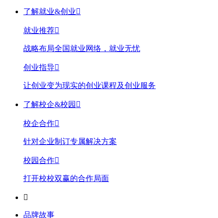
了解就业&创业

就业推荐

战略布局全国就业网络，就业无忧
创业指导

让创业变为现实的创业课程及创业服务
了解校企&校园

校企合作

针对企业制订专属解决方案
校园合作

打开校校双赢的合作局面

品牌故事