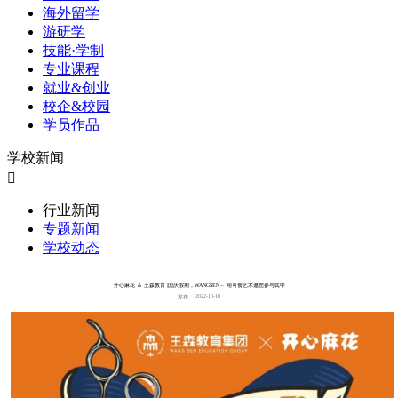
海外留学
游研学
技能·学制
专业课程
就业&创业
校企&校园
学员作品
学校新闻

行业新闻
专题新闻
学校动态
开心麻花 ＆ 王森教育 |国庆假期，WANGSEN－ 用可食艺术邀您参与其中
·
2022-10-10
发布