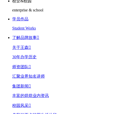
校企&校园
enterprise & school
学员作品
Student Works
了解品牌故事

关于王森

30年办学历史
师资团队

汇聚业界知名讲师
集团新闻

丰富的烘焙业内资讯
校园风采
