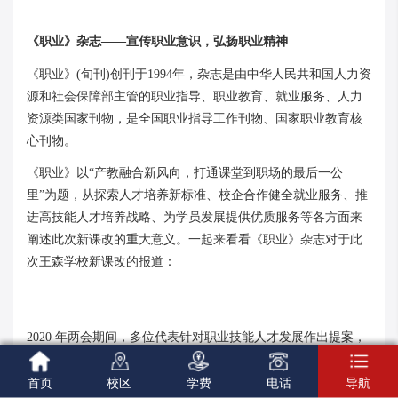
《职业》杂志——宣传职业意识，弘扬职业精神
《职业》(旬刊)创刊于1994年，杂志是由中华人民共和国人力资
源和社会保障部主管的职业指导、职业教育、就业服务、人力
资源类国家刊物，是全国职业指导工作刊物、国家职业教育核
心刊物。
《职业》以“产教融合新风向，打通课堂到职场的最后一公
里”为题，从探索人才培养新标准、校企合作健全就业服务、推
进高技能人才培养战略、为学员发展提供优质服务等各方面来
阐述此次新课改的重大意义。一起来看看《职业》杂志对于此
次王森学校新课改的报道：
2020 年两会期间，多位代表针对职业技能人才发展作出提案，





关于职业技能人才的培养引发广泛关注讨论。
首页
校区
学费
电话
导航
一方面，近年来高等教育毕业生持续增长， 市场需求放缓，就