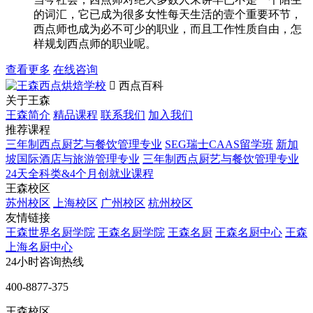
的词汇，它已成为很多女性每天生活的壹个重要环节，
西点师也成为必不可少的职业，而且工作性质自由，怎
样规划西点师的职业呢。
查看更多
在线咨询

西点百科
关于王森
王森简介
精品课程
联系我们
加入我们
推荐课程
三年制西点厨艺与餐饮管理专业
SEG瑞士CAAS留学班
新加
坡国际酒店与旅游管理专业
三年制西点厨艺与餐饮管理专业
24天全科类&4个月创就业课程
王森校区
苏州校区
上海校区
广州校区
杭州校区
友情链接
王森世界名厨学院
王森名厨学院
王森名厨
王森名厨中心
王森
上海名厨中心
24小时咨询热线
400-8877-375
王森校区