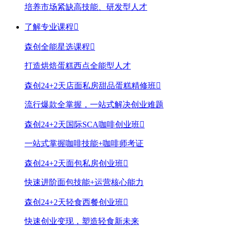
培养市场紧缺高技能、研发型人才
了解专业课程

森创全能星选课程

打造烘焙蛋糕西点全能型人才
森创24+2天店面私房甜品蛋糕精修班

流行爆款全掌握，一站式解决创业难题
森创24+2天国际SCA咖啡创业班

一站式掌握咖啡技能+咖啡师考证
森创24+2天面包私房创业班

快速进阶面包技能+运营核心能力
森创24+2天轻食西餐创业班

快速创业变现，塑造轻食新未来