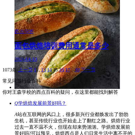
西点问答
面包烘焙培训费用通常是多少
2024-04-10
1073条
上一页
1
...
13
14
15
16
17
...
90
下一页
常见问题
行业百科
你对王森学校的西点百科的疑问，在这里都能找到解答
Q
学烘焙发展前景好吗？
A
站在互联网的风口上，很多新兴行业都焕发出了勃勃
生机，甚至传统行业也开始走上了翻红之路。烘焙行业
过去一直不温不火，但现在却来势汹汹。学烘焙发展前
景好吗?可以预见，烘焙西点是人们日常生活中离不开的