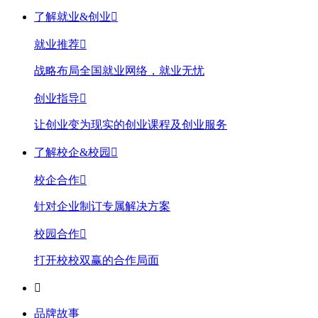
了解就业&创业

就业推荐

战略布局全国就业网络，就业无忧
创业指导

让创业变为现实的创业课程及创业服务
了解校企&校园

校企合作

针对企业制订专属解决方案
校园合作

打开校校双赢的合作局面

品牌故事