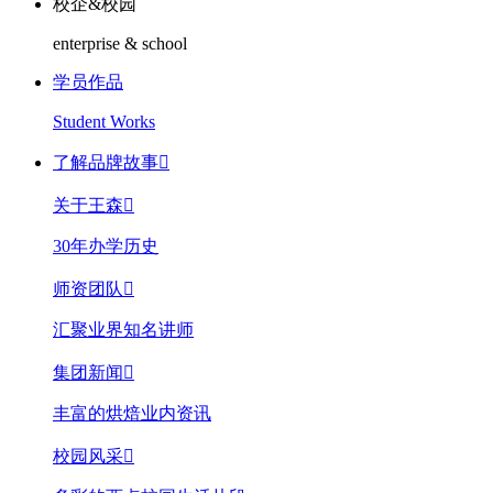
校企&校园
enterprise & school
学员作品
Student Works
了解品牌故事

关于王森

30年办学历史
师资团队

汇聚业界知名讲师
集团新闻

丰富的烘焙业内资讯
校园风采
