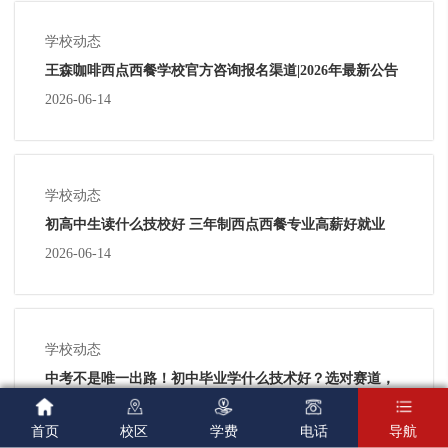
学校动态
王森咖啡西点西餐学校官方咨询报名渠道|2026年最新公告
2026-06-14
学校动态
初高中生读什么技校好 三年制西点西餐专业高薪好就业
2026-06-14
学校动态
中考不是唯一出路！初中毕业学什么技术好？选对赛道，
未来同样闪闪发光





首页
校区
学费
电话
导航
2026-06-14