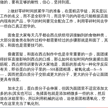
做的，要有足够的耐性，信心，坚持到底。
2.做好零碎时间抓紧学习的准备，在蛋糕店学徒，其实是以
工作的名义，而不是全职学习，而且学习的内容也只能根据店面
内现有的产品，学习的时间要完全配合工作，利用零碎时间去学
一些自己真正想学的。
面食是大家每天几乎都会西点烘焙培训接触到的食物种类，
大部分面食类在制作过程中都需要经过的步骤那就是和面了，其
实，和面也是需要技巧的。
毋庸置疑，和面在西点制作中也是非常重要的一步，面团揉
得好坏直接影响到西点的口感，那么如何在短时间内快速揉出面
筋呢，西点师培训要告诉大家地是，面筋的形成与一种化学反应
有关，即谷蛋白的分子里的—SH基团相遇，被氧化成—S—S
—，因而把蛋白质分子交联成更大的分子，更大的分子会让面团
更具有强度。
加水之后，蛋白质分子会伸展，但因为面团里不适宜添加太
多的水(其实也可以，免揉面包就是添加稍微多一些的水，然后
放在冰箱里等)，所以利用机械的运动，迫使基团相遇氧化，空
气在这里充当了氧化剂。