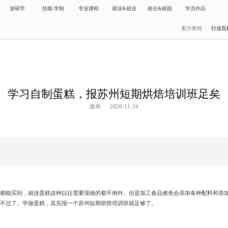
游研学
技能·学制
专业课程
就业&创业
校企&校园
学员作品
配方教程
行业百
学习自制蛋糕，报苏州短期烘焙培训班足矣
发布
·
2020-11-24
处都能买到，就连蛋糕这种以往需要现做的都不例外。但是加工食品难免会添加各种配料和添
好不过了。学做蛋糕，其实报一个苏州短期烘焙培训班就足够了。