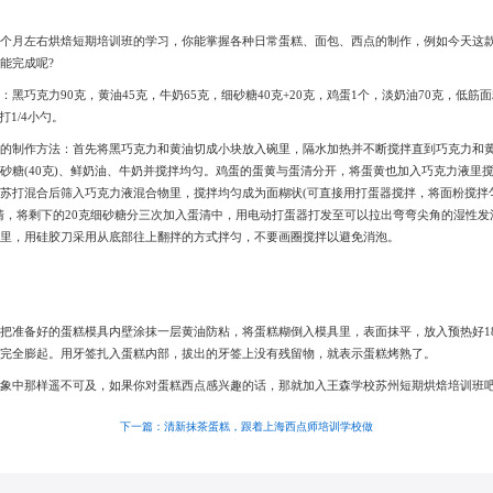
一个月左右烘焙短期培训班的学习，你能掌握各种日常蛋糕、面包、西点的制作，例如今天这
能完成呢?
黑巧克力90克，黄油45克，牛奶65克，细砂糖40克+20克，鸡蛋1个，淡奶油70克，低筋面粉
打1/4小勺。
糕的制作方法：首先将黑巧克力和黄油切成小块放入碗里，隔水加热并不断搅拌直到巧克力和
砂糖(40克)、鲜奶油、牛奶并搅拌均匀。鸡蛋的蛋黄与蛋清分开，将蛋黄也加入巧克力液里
苏打混合后筛入巧克力液混合物里，搅拌均匀成为面糊状(可直接用打蛋器搅拌，将面粉搅拌
清，将剩下的20克细砂糖分三次加入蛋清中，用电动打蛋器打发至可以拉出弯弯尖角的湿性发
糊里，用硅胶刀采用从底部往上翻拌的方式拌匀，不要画圈搅拌以避免消泡。
把准备好的蛋糕模具内壁涂抹一层黄油防粘，将蛋糕糊倒入模具里，表面抹平，放入预热好18
糕完全膨起。用牙签扎入蛋糕内部，拔出的牙签上没有残留物，就表示蛋糕烤熟了。
象中那样遥不可及，如果你对蛋糕西点感兴趣的话，那就加入王森学校苏州短期烘焙培训班吧
下一篇：清新抹茶蛋糕，跟着上海西点师培训学校做