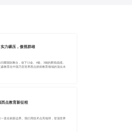
，实力碾压，傲视群雄
闪耀国际舞台，创下13金、4银、3铜的辉煌战绩。
王森教育在中国乃至世界西点烘焙教育领域的顶尖水
领西点教育新征程
森一直在刷新边界。我们用技术点亮地球，登顶世界