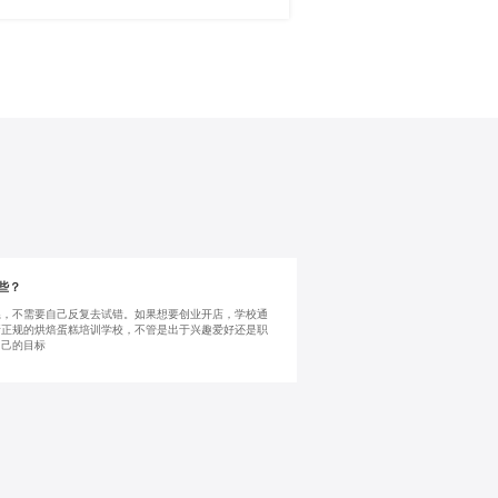
些？
系，不需要自己反复去试错。如果想要创业开店，学校通
所正规的烘焙蛋糕培训学校，不管是出于兴趣爱好还是职
自己的目标