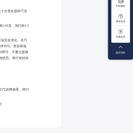

年制课程
款十分受欢迎的巧克

课程咨询
140克，泡打粉1/2

学费咨询
黄油完全溶化。在巧
搅拌均匀。然后将低

匀即可，不要过度搅
返回顶部
泡状态。将打发好的
5℃的烤箱里，烤35
!