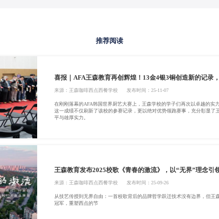
推荐阅读
喜报｜AFA王森教育再创辉煌！13金4银3铜创造新的记录
来源：
王森咖啡西点西餐学校
发布时间：25-11-07
在刚刚落幕的AFA韩国世界厨艺大赛上，王森学校的学子们再次以卓越的实力
这一成绩不仅刷新了该校的参赛记录，更以绝对优势领跑赛事，充分彰显了
平与雄厚实力。
王森教育发布2025校歌《青春的激流》，以“无界”理念引
来源：
王森咖啡西点西餐学校
发布时间：25-09-26
从技艺传授到无界自由：一首校歌背后的品牌哲学跃迁技术没有边界，但王
冠军，重塑西点的节