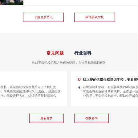
了解更多资讯
申请参观学校
常见问题
行业百科
你对王森学校的配方教程的疑问，在这里都能找到解答
Q
找正规的烘焙蛋糕培训学校，要看哪
勃生机，甚至传统行业也开始走上了翻红之
在烘焙培训学校，有完善系统的课程体
A
。学烘焙发展前景好吗?可以预见，烘焙西点
常也会有创业的辅助和扶持。王森是一
和潜力无疑是巨大的。烘焙的前景到底怎么
业选择，王森学校都会全力帮助你完成
查看更多
在线咨询