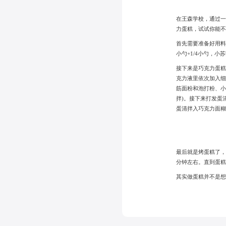
在王森学校，通过
力蛋糕，试试你能不
首先需要准备好用料：
小勺+1/4小勺，小苏
接下来是巧克力蛋
克力液里依次加入细
筋面粉和泡打粉、小
拌)。接下来打发蛋
蛋清拌入巧克力面
最后就是烤蛋糕了，
分钟左右。直到蛋
其实做蛋糕并不是想