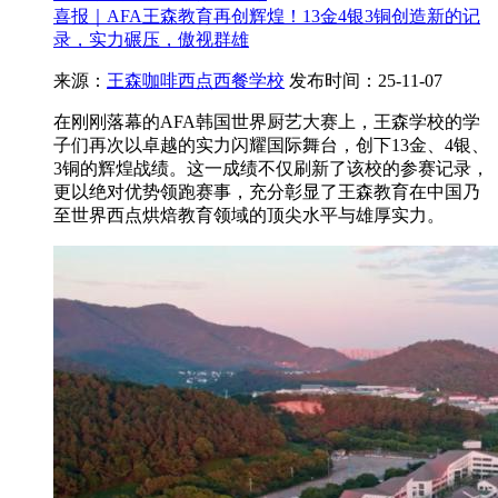
喜报｜AFA王森教育再创辉煌！13金4银3铜创造新的记
录，实力碾压，傲视群雄
来源：
王森咖啡西点西餐学校
发布时间：25-11-07
在刚刚落幕的AFA韩国世界厨艺大赛上，王森学校的学
子们再次以卓越的实力闪耀国际舞台，创下13金、4银、
3铜的辉煌战绩。这一成绩不仅刷新了该校的参赛记录，
更以绝对优势领跑赛事，充分彰显了王森教育在中国乃
至世界西点烘焙教育领域的顶尖水平与雄厚实力。