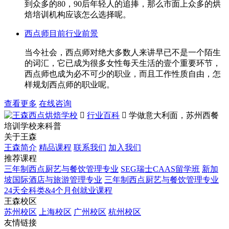
到众多的80，90后年轻人的追捧，那么市面上众多的烘
焙培训机构应该怎么选择呢。
西点师目前行业前景
当今社会，西点师对绝大多数人来讲早已不是一个陌生
的词汇，它已成为很多女性每天生活的壹个重要环节，
西点师也成为必不可少的职业，而且工作性质自由，怎
样规划西点师的职业呢。
查看更多
在线咨询

行业百科

学做意大利面，苏州西餐
培训学校来科普
关于王森
王森简介
精品课程
联系我们
加入我们
推荐课程
三年制西点厨艺与餐饮管理专业
SEG瑞士CAAS留学班
新加
坡国际酒店与旅游管理专业
三年制西点厨艺与餐饮管理专业
24天全科类&4个月创就业课程
王森校区
苏州校区
上海校区
广州校区
杭州校区
友情链接