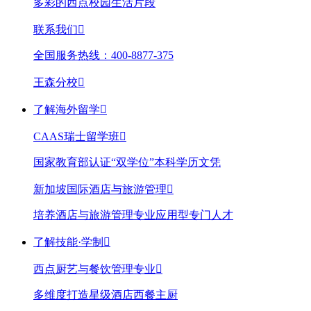
多彩的西点校园生活片段
联系我们

全国服务热线：400-8877-375
王森分校

了解海外留学

CAAS瑞士留学班

国家教育部认证“双学位”本科学历文凭
新加坡国际酒店与旅游管理

培养酒店与旅游管理专业应用型专门人才
了解技能·学制

西点厨艺与餐饮管理专业

多维度打造星级酒店西餐主厨