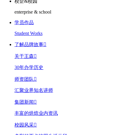
校企&校园
enterprise & school
学员作品
Student Works
了解品牌故事

关于王森

30年办学历史
师资团队

汇聚业界知名讲师
集团新闻

丰富的烘焙业内资讯
校园风采
