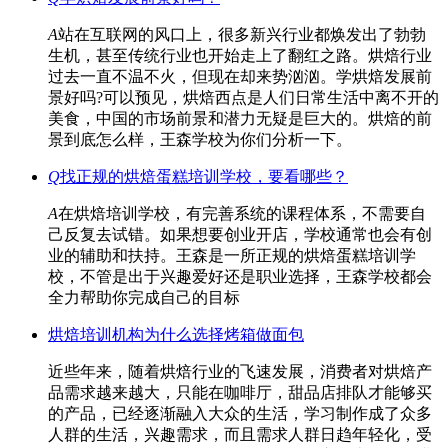
A
站在互联网的风口上，很多新兴行业都焕发出了勃勃
生机，甚至传统行业也开始走上了翻红之路。烘焙行业
过去一直不温不火，但现在却来势汹汹。学烘焙发展前
景好吗?可以预见，烘焙西点是人们日常生活中离不开的
美食，中国的市场前景和潜力无疑是巨大的。烘焙的前
景到底怎么样，王森学校为你们分析一下。
Q
找正规的烘焙蛋糕培训学校，要看哪些？
A
在烘焙培训学校，有完善系统的课程体系，不需要自
己反复去试错。如果想要创业开店，学校通常也会有创
业的辅助和扶持。王森是一所正规的烘焙蛋糕培训学
校，不管是出于兴趣爱好还是职业选择，王森学校都会
全力帮助你完成自己的目标
烘焙培训机构为什么选择烤箱做面包
近些年来，随着烘焙行业的飞速发展，消费者对烘焙产
品需求越来越大，只能在咖啡厅，甜品店排队才能够买
的产品，已经逐渐融入大众的生活，学习制作成了众多
人群的生活，兴趣需求，而且需求人群日趋年轻化，受