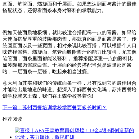
直面、笔管面、螺旋面和千层面。如果想达到面与酱汁的最佳
搭配状态，还得看面条本身对酱料的承载能力。
例如天使面质地极细，就比较适合搭配稀一点的青酱。如果给
天使面搭配厚重的波隆那肉酱，那就真的面是面酱是酱了。传
统圆直面以及一些宽面，相对来说比较百搭，可以根据个人口
味选择酱料。螺旋面、笔管面吸附酱汁的能力比较强，尤其像
笔管面，面条里面都能装酱料， 推荐搭配厚重一点的酱料比
如波隆那肉酱或白酱。千层面的经典搭配当然是波隆那肉酱
咯，一层面条一层酱，吃起来相当过瘾。
意大利面其实和我们的传统面条一样，只有找到它的最佳组合
才能吃出最地道的味道。想深入了解西餐文化吗，苏州西餐培
训学校就来王森，我们在王森学校等着你!
下一篇：苏州西餐培训学校学西餐要多长时间？
推荐阅读