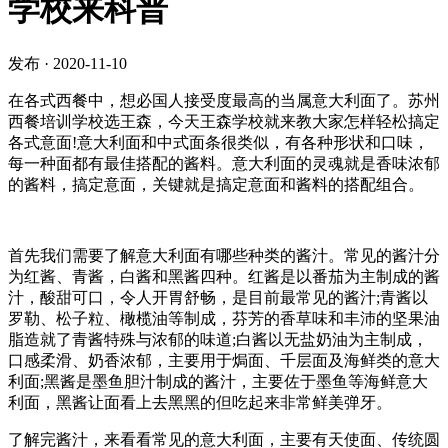
学校来科普
发布
·
2020-11-10
在各式西餐中，想必国人接受度最高的当属意大利面了。苏州
西餐培训学校选王森，今天王森学校就来教大家怎样轻松搞定
各式意面!意大利面和中式面条很类似，有各种形状和口味，
每一种面都有最佳搭配的酱料。意大利面的灵魂就是香味浓郁
的酱料，搞定意面，关键就是搞定意面和酱料的搭配组合。
首先我们需要了解意大利面有哪些种类的酱汁。常见的酱汁分
为红酱、青酱，白酱和黑酱四种。红酱是以番茄为主制成的酱
汁，酸甜可口，令人开胃舒畅，是目前最常见的酱汁;青酱以
罗勒、松子粒、橄榄油等制成，芬芳的香草味和丰沛的坚果油
脂造就了青酱特殊与浓郁的味道;白酱以无盐奶油为主制成，
口感柔滑、奶香浓郁，主要用于焗面、千层面及海鲜类的意大
利面;黑酱是墨鱼胆汁制成的酱汁，主要佐于墨鱼等海鲜意大
利面，黑酱让面看上去黑黑的但吃起来非常鲜美弹牙。
了解完酱汁，来看看常见的意大利面，主要有天使面、传统圆