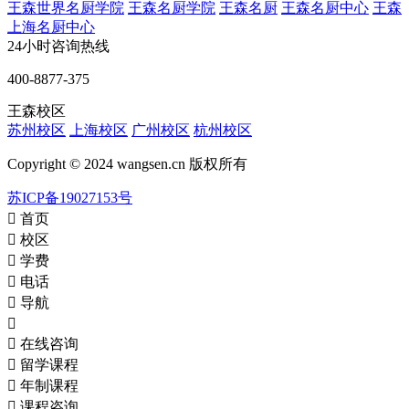
王森世界名厨学院
王森名厨学院
王森名厨
王森名厨中心
王森
上海名厨中心
24小时咨询热线
400-8877-375
王森校区
苏州校区
上海校区
广州校区
杭州校区
Copyright © 2024 wangsen.cn 版权所有
苏ICP备19027153号

首页

校区

学费

电话

导航


在线咨询

留学课程

年制课程

课程咨询