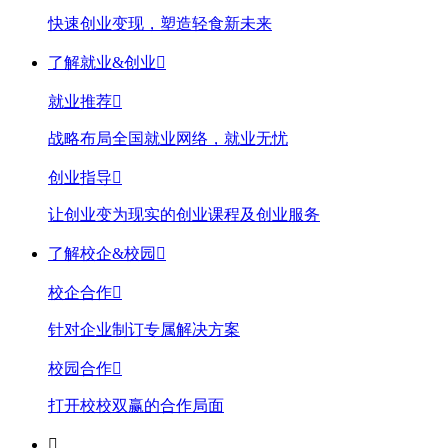
快速创业变现，塑造轻食新未来
了解就业&创业

就业推荐

战略布局全国就业网络，就业无忧
创业指导

让创业变为现实的创业课程及创业服务
了解校企&校园

校企合作

针对企业制订专属解决方案
校园合作

打开校校双赢的合作局面
