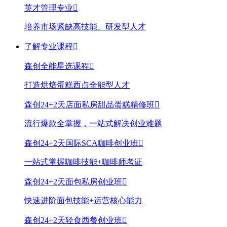
英才管理专业

培养市场紧缺高技能、研发型人才
了解专业课程

森创全能星选课程

打造烘焙蛋糕西点全能型人才
森创24+2天店面私房甜品蛋糕精修班

流行爆款全掌握，一站式解决创业难题
森创24+2天国际SCA咖啡创业班

一站式掌握咖啡技能+咖啡师考证
森创24+2天面包私房创业班

快速进阶面包技能+运营核心能力
森创24+2天轻食西餐创业班
