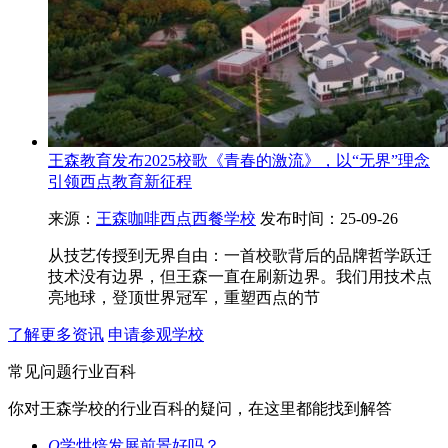
王森教育发布2025校歌《青春的激流》，以“无界”理念
引领西点教育新征程
来源：
王森咖啡西点西餐学校
发布时间：25-09-26
从技艺传授到无界自由：一首校歌背后的品牌哲学跃迁
技术没有边界，但王森一直在刷新边界。我们用技术点
亮地球，登顶世界冠军，重塑西点的节
了解更多资讯
申请参观学校
常见问题
行业百科
你对王森学校的行业百科的疑问，在这里都能找到解答
Q
学烘焙发展前景好吗？