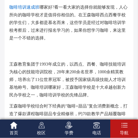
咖啡培训速成班
哪家好?看一看大家的选择你就能够发现，人心
所向的咖啡学校才是值得你相信的。在王森咖啡西点西餐学校
的学生们，大多都是慕名而来，这些学员是经过对咖啡培训学
校考察后，过来进行报名学习的，如果你想学习咖啡，来这里
是一个不错的选择。
王森教育集团于1993年成立的，以西点、西餐、咖啡技能培训
为核心的技能培训院校，28年来200余名世界，1000余精英教
师，培养出了11位世界冠军，被授予国家级高级技能人才培训
基地称号。咖啡培训哪家好，王森咖啡学校是十大卓越创新力
民办学校之一，咖啡培训学校的先锋品牌。
王森咖啡学校结合时下经典的“咖啡+甜品”复合消费新概念，打
造了爆款课程咖啡甜品专业精修班，约70款教学产品颠覆咖啡
和甜品全品类，最快33天，你就是咖啡甜品达人。
咖啡培训速





成班
哪家好，王森咖啡学校是首选。
首页
校区
学费
电话
导航