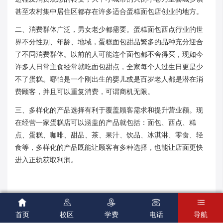
甚至农村集中居住区都存在许多适合蛋糕面包店创业的地方。
二、消费群体广泛，男女老少都需要。蛋糕面包西点行业的世
界不分性别、年龄、地域，蛋糕面包甜品繁多的品种充分迎合
了不同消费群体。以前的人可能连个面包都不舍得买，现如今
许多人日常主食经常就吃面包甜点，全家每个人过生日更是少
不了蛋糕。哪怕是一个刚出生的婴儿或是百岁老人都是潜在消
费顾客，并且可以重复消费，可谓商机无限。
三、多样化的产品选择有利于覆盖顾客需求和提升营业额。现
在经营一家蛋糕店可以涵盖的产品就包括：面包、西点、糕
点、蛋糕、咖啡、甜品、茶、果汁、饮品、冰淇淋、零食、轻
食等，多样化的产品既能让顾客有多种选择，也能让店面更快
进入正轨获取利润。
四、灵活的商业模式可对接不同的创业需求。蛋糕店规模可大





可小，结合当地消费需求和创业者资金投入而定，蛋糕面包店
首页
校区
学费
电话
导航