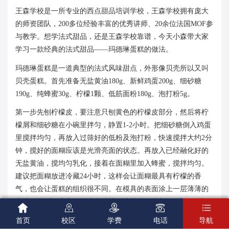
王森学校是一所专业的西点甜品培训学校，王森学校拥有庞大
的师资团队，200多位经验丰富的优秀讲师、20余位法国MOF参
与教学。想学法式甜品，还是王森学校靠谱，今天小森带大家
学习一款经典的法式甜品——玛德琳蛋糕的做法。
玛德琳蛋糕是一道典型的法式风味甜点，外形像贝壳所以又叫
贝壳蛋糕。首先准备无盐黄油180g、新鲜鸡蛋200g、细砂糖
190g、纯蜂蜜30g、柠檬1颗、低筋面粉180g、泡打粉5g。
第一步先刨柠檬皮，要注意只刨黄色的柠檬皮部分，然后将柠
檬屑和细砂糖在小碗里拌匀，静置1-2小时。把细砂糖倒入鸡蛋
里搅拌均匀，再放入过筛好的低粉及泡打粉，快速搅拌大约2分
钟，搅好的面糊应该是光滑亮面的状态。再放入已经融化好的
无盐黄油，搅均匀乳化，接着在面糊里加入蜂蜜，搅拌均匀。
建议把面糊放进冷藏24小时，这样会让面糊最具有柠檬的香
气，也会让蛋糕的组织很不同。在模具的表面涂上一层薄薄的
黄油，然后撒上高粉，避免粘模，往模具里挤入7分满的面糊，





放入烤箱，上火200℃，下火170℃，烘烤9-12分钟就可以了。
首页
校区
学费
电话
导航