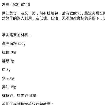
发布
·
2021-07-16
网红美食一波又一波，前有脏脏包，后有软欧包，最近火爆全
然酵母的深入利用，在低糖、低油，无添加改良剂的前提下，
准备需要的材料：
高筋面粉 300g
红糖 30g
酵母 3g
盐 3g
水 200g
黄油 15g
核桃碎、红枣碎 适量
苏州王森烘焙学校软欧包教学：