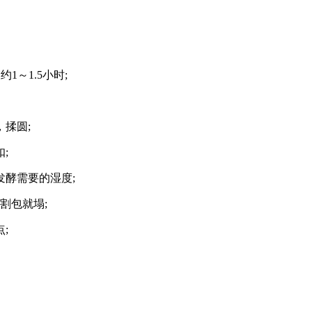
1～1.5小时;
揉圆;
;
发酵需要的湿度;
割包就塌;
;