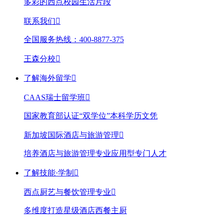
多彩的西点校园生活片段
联系我们

全国服务热线：400-8877-375
王森分校

了解海外留学

CAAS瑞士留学班

国家教育部认证“双学位”本科学历文凭
新加坡国际酒店与旅游管理

培养酒店与旅游管理专业应用型专门人才
了解技能·学制

西点厨艺与餐饮管理专业

多维度打造星级酒店西餐主厨