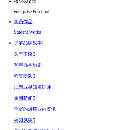
校企&校园
enterprise & school
学员作品
Student Works
了解品牌故事

关于王森

30年办学历史
师资团队

汇聚业界知名讲师
集团新闻

丰富的烘焙业内资讯
校园风采
