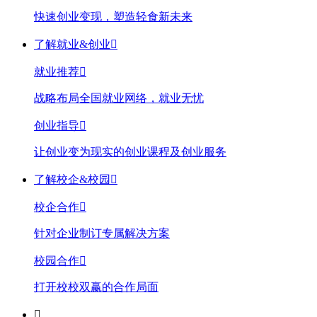
快速创业变现，塑造轻食新未来
了解就业&创业

就业推荐

战略布局全国就业网络，就业无忧
创业指导

让创业变为现实的创业课程及创业服务
了解校企&校园

校企合作

针对企业制订专属解决方案
校园合作

打开校校双赢的合作局面
