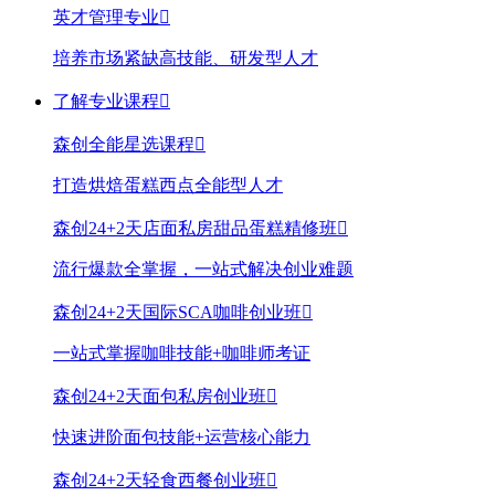
英才管理专业

培养市场紧缺高技能、研发型人才
了解专业课程

森创全能星选课程

打造烘焙蛋糕西点全能型人才
森创24+2天店面私房甜品蛋糕精修班

流行爆款全掌握，一站式解决创业难题
森创24+2天国际SCA咖啡创业班

一站式掌握咖啡技能+咖啡师考证
森创24+2天面包私房创业班

快速进阶面包技能+运营核心能力
森创24+2天轻食西餐创业班
