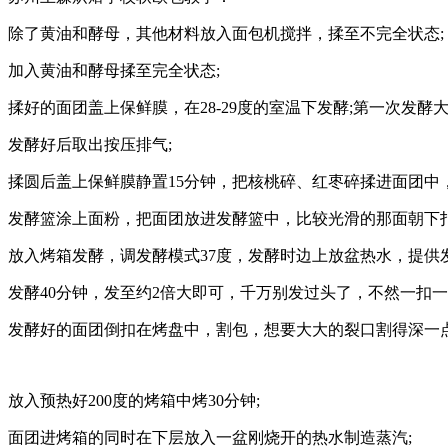
除了黄油和酵母，其他材料放入面包机搅拌，揉至不完全状态;
加入黄油和酵母揉至完全状态;
揉好的面团盖上保鲜膜，在28-29度的室温下发酵;第一次发酵大约
发酵好后取出按压排气;
揉圆后盖上保鲜膜静置15分钟，把核桃碎、红枣碎揉进面团中，
发酵篮涂上面粉，把面团放进发酵篮中，比较光滑的那面朝下扣
放入烤箱发酵，调发酵模式37度，发酵时边上放盆热水，提供
发酵40分钟，发至约2倍大即可，千万别发过头了，不然一扣一
发酵好的面团倒扣在烤盘中，割包，想要大大的裂口割得深一点
放入预热好200度的烤箱中烤30分钟;
面团进烤箱的同时在下层放入一盆刚烧开的热水制造蒸汽;