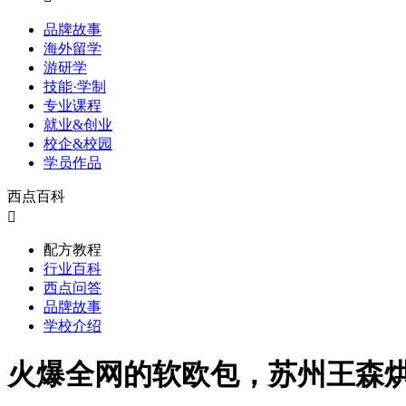
品牌故事
海外留学
游研学
技能·学制
专业课程
就业&创业
校企&校园
学员作品
西点百科

配方教程
行业百科
西点问答
品牌故事
学校介绍
火爆全网的软欧包，苏州王森