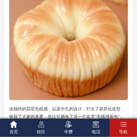
这独特的层层毛线感，以及中孔的设计，打出了差异化造型，
收获了大家的喜爱，也让它拥有了另一个名字“毛线球面包”。





从名字就能看出，柔软拉丝、内里夹馅是它的特点。并且不需
首页
校区
学费
电话
导航
要多么难以攻克的技术辅佐。