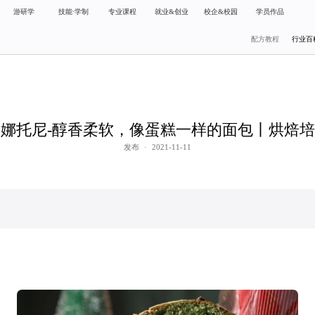
游研学
技能·学制
专业课程
就业&创业
校企&校园
学员作品
配方教程
行业百
娜托尼-醇香柔软，像蛋糕一样的面包丨烘焙
发布
·
2021-11-11