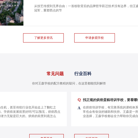
从技艺传授到无界自由：一首校歌背后的品牌哲学跃迁技术没有边界，但王
冠军，重塑西点的节
了解更多资讯
申请参观学校
常见问题
行业百科
你对王森学校的配方教程的疑问，在这里都能找到解答
Q
找正规的烘焙蛋糕培训学校，要看哪
勃生机，甚至传统行业也开始走上了翻红之
在烘焙培训学校，有完善系统的课程体
A
。学烘焙发展前景好吗?可以预见，烘焙西点
常也会有创业的辅助和扶持。王森是一
和潜力无疑是巨大的。烘焙的前景到底怎么
业选择，王森学校都会全力帮助你完成