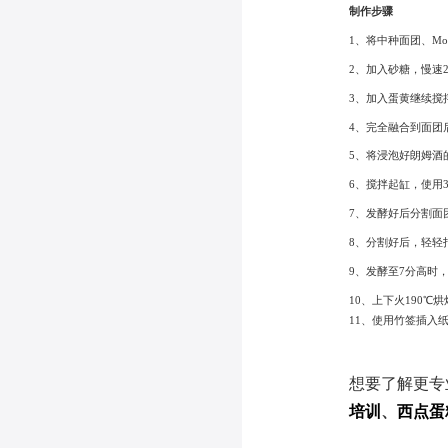
制作步骤
1、将中种面团、M
2、加入砂糖，慢速
3、加入蛋黄继续搅
4、完全融合到面团
5、将浸泡好朗姆酒
6、搅拌起缸，使用3
7、发酵好后分割面团2
8、分割好后，轻轻
9、发酵至7分高时
10、上下火190℃
11、使用竹签插入
想要了解更专
培训
、
西点蛋