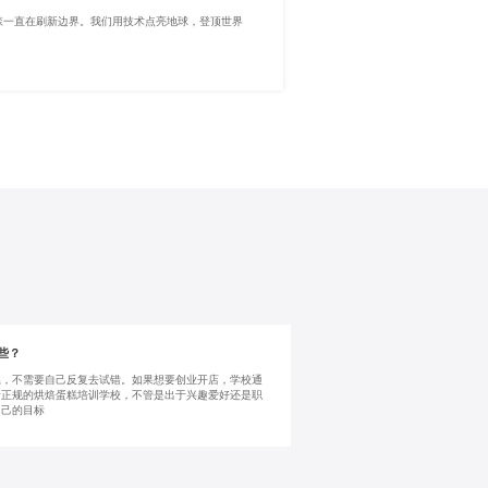
森一直在刷新边界。我们用技术点亮地球，登顶世界
些？
系，不需要自己反复去试错。如果想要创业开店，学校通
所正规的烘焙蛋糕培训学校，不管是出于兴趣爱好还是职
自己的目标