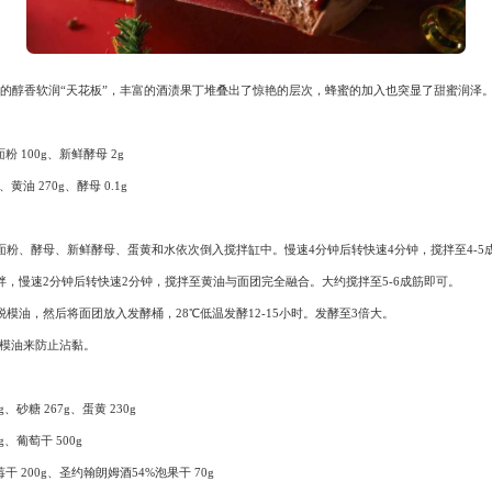
的醇香软润“天花板”，丰富的酒渍果丁堆叠出了惊艳的层次，蜂蜜的加入也突显了甜蜜润泽
粉 100g、新鲜酵母 2g
g、黄油 270g、酵母 0.1g
面粉、酵母、新鲜酵母、蛋黄和水依次倒入搅拌缸中。慢速4分钟后转快速4分钟，搅拌至4-5
拌，慢速2分钟后转快速2分钟，搅拌至黄油与面团完全融合。大约搅拌至5-6成筋即可。
脱模油，然后将面团放入发酵桶，28℃低温发酵12-15小时。发酵至3倍大。
脱模油来防止沾黏。
g、砂糖 267g、蛋黄 230g
g、葡萄干 500g
莓干 200g、圣约翰朗姆酒54%泡果干 70g