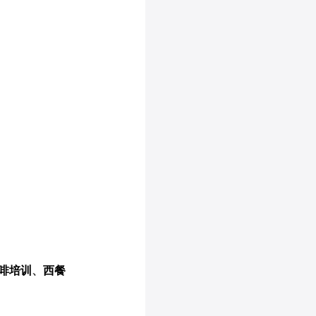
啡培训
、
西餐