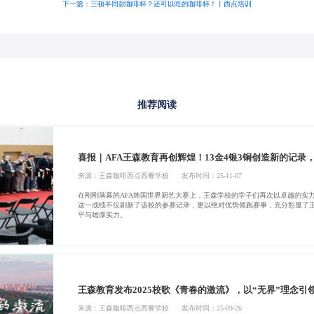
下一篇：三顿半同款咖啡杯？还可以吃的咖啡杯！丨西点培训
推荐阅读
喜报｜AFA王森教育再创辉煌！13金4银3铜创造新的记录
来源：
王森咖啡西点西餐学校
发布时间：25-11-07
在刚刚落幕的AFA韩国世界厨艺大赛上，王森学校的学子们再次以卓越的实力
这一成绩不仅刷新了该校的参赛记录，更以绝对优势领跑赛事，充分彰显了
平与雄厚实力。
王森教育发布2025校歌《青春的激流》，以“无界”理念引
来源：
王森咖啡西点西餐学校
发布时间：25-09-26