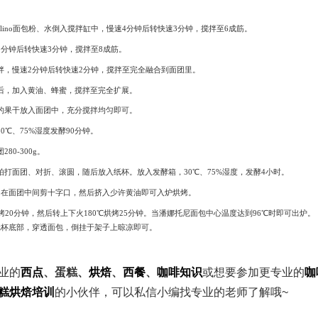
olino面包粉、水倒入搅拌缸中，慢速4分钟后转快速3分钟，搅拌至6成筋。
2分钟后转快速3分钟，搅拌至8成筋。
拌，慢速2分钟后转快速2分钟，搅拌至完全融合到面团里。
后，加入黄油、蜂蜜，搅拌至完全扩展。
的果干放入面团中，充分搅拌均匀即可。
0℃、75%湿度发酵90分钟。
80-300g。
拍打面团、对折、滚圆，随后放入纸杯。放入发酵箱，30℃、75%湿度，发酵4小时。
，在面团中间剪十字口，然后挤入少许黄油即可入炉烘烤。
烘烤20分钟，然后转上下火180℃烘烤25分钟。当潘娜托尼面包中心温度达到96℃时即可出炉。
纸杯底部，穿透面包，倒挂于架子上晾凉即可。
业的
西点
、蛋糕、
烘焙
、
西餐
、
咖啡知识
或想要参加更专业的
咖
糕烘焙培训
的小伙伴，可以私信小编找专业的老师了解哦~