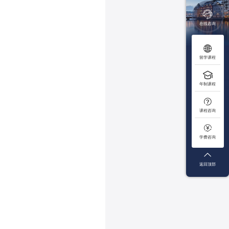

在线咨询

留学课程

年制课程

课程咨询

学费咨询

返回顶部