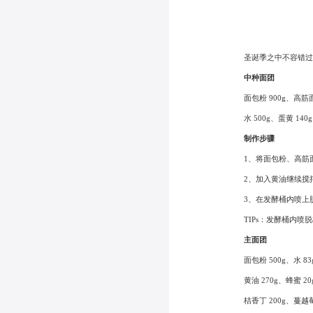
圣诞季之中不容错过
中种面团
面包粉 900g、高筋面
水 500g、蛋黄 140
制作步骤
1、将面包粉、高筋
2、加入黄油继续搅
3、在发酵桶内喷上
TIPs：发酵桶内喷
主面团
面包粉 500g、水 83
黄油 270g、蜂蜜 20
桔香丁 200g、蔓越