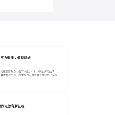
，实力碾压，傲视群雄
闪耀国际舞台，创下13金、4银、3铜的辉煌战绩。
王森教育在中国乃至世界西点烘焙教育领域的顶尖水
领西点教育新征程