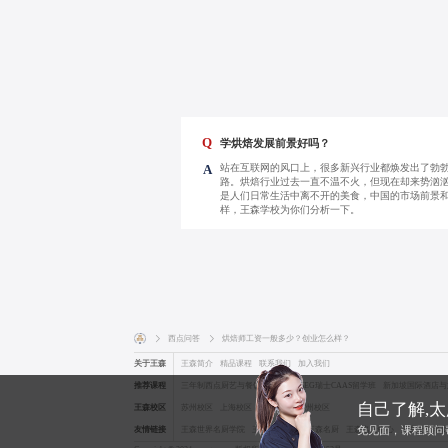
Q
学烘焙发展前景好吗？
站在互联网的风口上，很多新兴行业都焕发出了勃
A
路。烘焙行业过去一直不温不火，但现在却来势汹汹
是人们日常生活中离不开的美食，中国的市场前景
样，王森学校为你们分析一下。
西点问答
烘焙师工资一般多少？创业怎么样？


关于王森
王森简介
精品课程
联系我们
加入我们
推荐课程
三年制西点厨艺与餐饮管理专业
SEG瑞士CAAS留学班
新加坡国际酒店与
自己了解,
王森校区
苏州校区
上海校区
广州校区
杭州校区
免见面，课程顾问
友情链接
王森世界名厨学院
王森名厨学院
王森名厨
王森名厨中心
王森上海名