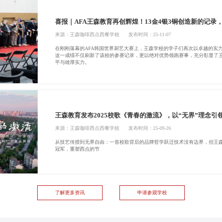
喜报｜AFA王森教育再创辉煌！13金4银3铜创造新的记录
来源：
王森咖啡西点西餐学校
发布时间：25-11-07
在刚刚落幕的AFA韩国世界厨艺大赛上，王森学校的学子们再次以卓越的实力
这一成绩不仅刷新了该校的参赛记录，更以绝对优势领跑赛事，充分彰显了
平与雄厚实力。
王森教育发布2025校歌《青春的激流》，以“无界”理念引
来源：
王森咖啡西点西餐学校
发布时间：25-09-26
从技艺传授到无界自由：一首校歌背后的品牌哲学跃迁技术没有边界，但王
冠军，重塑西点的节
了解更多资讯
申请参观学校