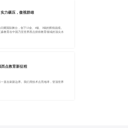
，实力碾压，傲视群雄
闪耀国际舞台，创下13金、4银、3铜的辉煌战绩。
王森教育在中国乃至世界西点烘焙教育领域的顶尖水
领西点教育新征程
森一直在刷新边界。我们用技术点亮地球，登顶世界