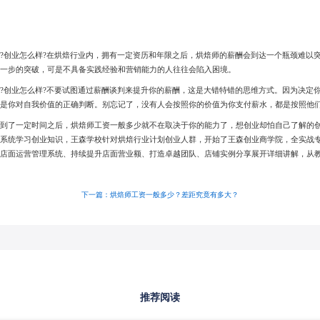
?创业怎么样?在烘焙行业内，拥有一定资历和年限之后，烘焙师的薪酬会到达一个瓶颈难以
进一步的突破，可是不具备实践经验和营销能力的人往往会陷入困境。
?创业怎么样?不要试图通过薪酬谈判来提升你的薪酬，这是大错特错的思维方式。因为决定
而是你对自我价值的正确判断。别忘记了，没有人会按照你的价值为你支付薪水，都是按照他
达到了一定时间之后，烘焙师工资一般多少就不在取决于你的能力了，想创业却怕自己了解的
面系统学习创业知识，王森学校针对烘焙行业计划创业人群，开始了王森创业商学院，全实战
、店面运营管理系统、持续提升店面营业额、打造卓越团队、店铺实例分享展开详细讲解，从
下一篇：烘焙师工资一般多少？差距究竟有多大？
推荐阅读