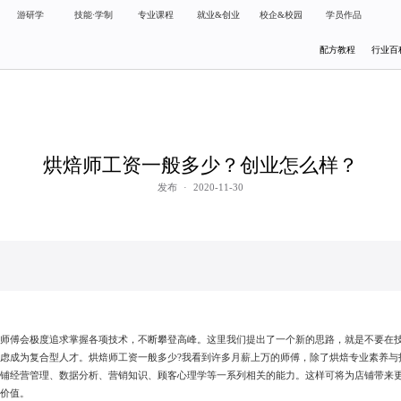
游研学
技能·学制
专业课程
就业&创业
校企&校园
学员作品
配方教程
行业百
烘焙师工资一般多少？创业怎么样？
发布
·
2020-11-30
分师傅会极度追求掌握各项技术，不断攀登高峰。这里我们提出了一个新的思路，就是不要在
虑成为复合型人才。烘焙师工资一般多少?我看到许多月薪上万的师傅，除了烘焙专业素养与
店铺经营管理、数据分析、营销知识、顾客心理学等一系列相关的能力。这样可将为店铺带来
的价值。