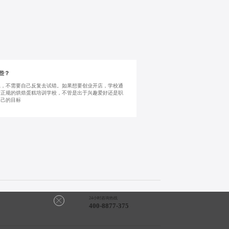
些？
系，不需要自己反复去试错。如果想要创业开店，学校通
所正规的烘焙蛋糕培训学校，不管是出于兴趣爱好还是职
自己的目标
24小时咨询热线

400-8877-375