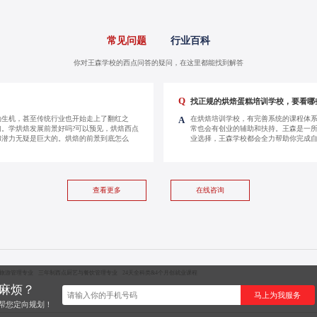
常见问题
行业百科
你对王森学校的西点问答的疑问，在这里都能找到解答
Q
找正规的烘焙蛋糕培训学校，要看哪
勃生机，甚至传统行业也开始走上了翻红之
在烘焙培训学校，有完善系统的课程体
A
。学烘焙发展前景好吗?可以预见，烘焙西点
常也会有创业的辅助和扶持。王森是一
和潜力无疑是巨大的。烘焙的前景到底怎么
业选择，王森学校都会全力帮助你完成
查看更多
在线咨询
旅游管理专业
三年制西点厨艺与餐饮管理专业
24天全科类&4个月创就业课程
太麻烦？
马上为我服务
帮您定向规划！
厨中心