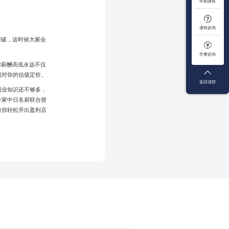
年制课程

课程咨询
突破，这时候大家会

学费咨询
你薪酬高低永远不仅

们对你的估值定价。
返回顶部
创业知识还不够多，
专家中日名厨联合授
教你轻松开出盈利店