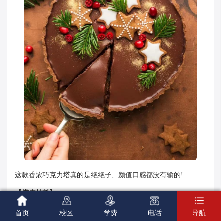
这款香浓巧克力塔真的是绝绝子、颜值口感都没有输的!
【塔皮材料】





低筋面粉 170g、榛果粉 45g、可可粉13g、糖粉A 78g
首页
校区
学费
电话
导航